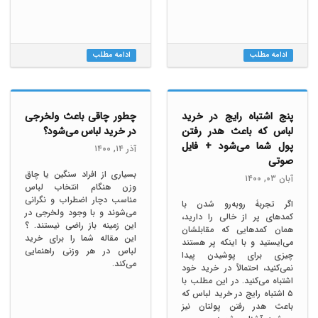
ادامه مطلب
ادامه مطلب
پنج اشتباه رایج در خرید
چطور چاقی باعث ولخرجی
لباس که باعث هدر رفتن
در خرید لباس می‌شود؟
پول شما می‌شود + فایل
آذر ١۴, ١۴۰۰
صوتی
بسیاری از افراد سنگین یا چاق
آبان ۰٣, ١۴۰۰
وزن هنگام انتخاب لباس
مناسب دچار اضطراب و نگرانی
اگر تجربۀ روبه‌رو شدن با
می‌شوند و با وجود ولخرجی در
کمدهای پر از خالی را دارید،
این زمینه باز راضی نیستند. ؟
همان کمدهایی که مقابلشان
این مقاله شما را برای خرید
می‌ایستید و با اینکه پر هستند
لباس در هر وزنی راهنمایی
چیزی برای پوشیدن پیدا
می‌کند.
نمی‌کنید، احتمالاً در خرید خود
اشتباه می‌کنید. در این مطلب با
۵ اشتباه رایج در خرید لباس که
باعث هدر رفتن پولتان نیز