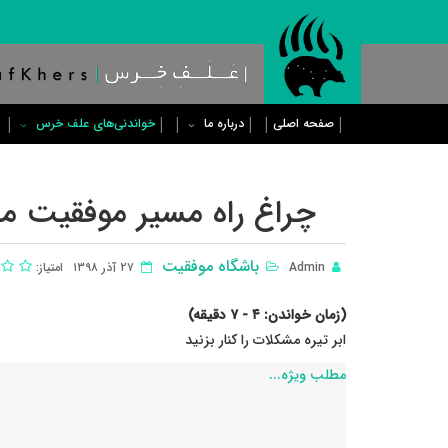
صفحه اصلی
درباره ما
خواندنی‌های علف خرس
چراغ راه مسیر موفقیت ما
باشگاه موفقیت
Admin
٢٧ آذر ١٣٩٨
امتیاز:
(زمان خواندن: ۴ - ٧ دقیقه)
ابر تیره مشکلات را کنار بزنید
مطلب ویژه...