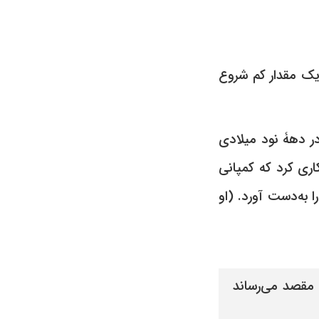
 یک مقدار کم شروع
 دهۀ نود میلادی
ظیم Priority Records مشغول بود، کاری کرد که کمپانی
ی را به‌دست آورد. (او
 مقصد می‌رساند