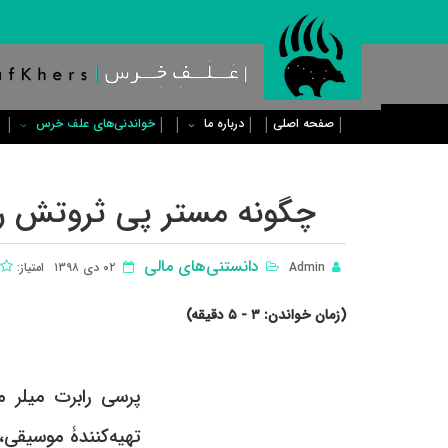
صفحه اصلی
درباره ما
خواندنی‌های علف خرس
چگونه مستر پی ثروتش را از ١۰ هزار دلار به ٢۵۰ میلیون دلا
دانستنی‌های مالی
Admin
۰٢ دی ١٣٩٨
امتیاز:
(زمان خواندن: ٣ - ۵ دقیقه)
تهیه‌کنندۀ موسیقی،