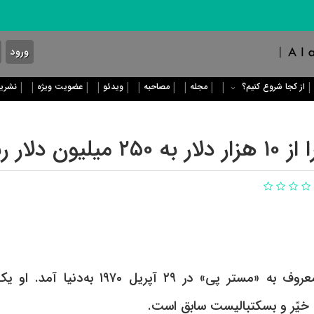
ورود
از کجا شروع کنیم؟
مجله
مصاحبه
ویدئو
عضویت ویژه
نشریه
ر رساند؟
پرسی رابرت میلر معروف به «مستر پی» در ٢٩ آپری
 خیّر و بسکتبالیست سابق است.